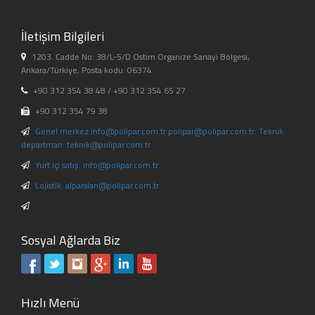
İletişim Bilgileri
1203. Cadde No: 38/L-5/D Ostim Organize Sanayi Bölgesi,
Ankara/Türkiye, Posta kodu: 06374
+90 312 354 38 48 / +90 312 354 65 27
+90 312 354 79 38
Genel merkez:info@polipar.com.tr:polipar@polipar.com.tr: Teknik
departman: teknik@polipar.com.tr
Yurt içi satış: info@polipar.com.tr
Lojistik: alparslan@polipar.com.tr
Sosyal Ağlarda Biz
Hızlı Menü