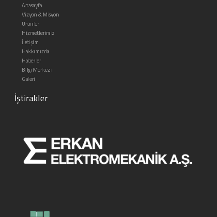
Anasayfa
Vizyon & Misyon
Ürünler
Hizmetlerimiz
İletişim
Hakkımızda
Haberler
Bilgi Merkezi
Galeri
İştirakler