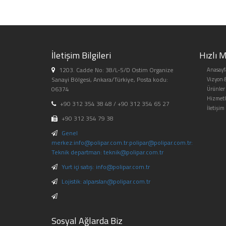
İletişim Bilgileri
Hızlı 
1203. Cadde No: 38/L-5/D Ostim Organize
Anasayf
Sanayi Bölgesi, Ankara/Türkiye, Posta kodu:
Vizyon 
06374
Ürünler
Hizmetl
+90 312 354 38 48 / +90 312 354 65 27
İletişim
+90 312 354 79 38
Genel
merkez:info@polipar.com.tr:polipar@polipar.com.tr:
Teknik departman: teknik@polipar.com.tr
Yurt içi satış: info@polipar.com.tr
Lojistik: alparslan@polipar.com.tr
Sosyal Ağlarda Biz