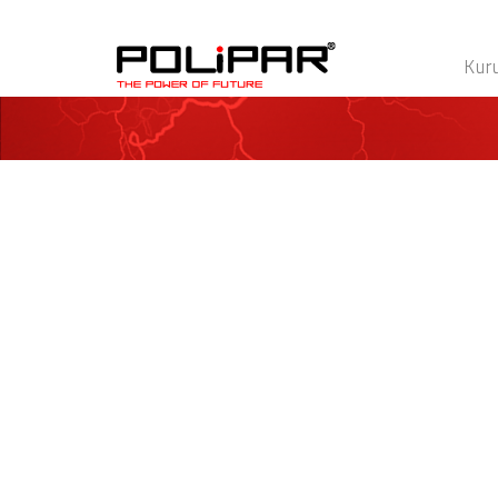
UA-162404855-1
Kur